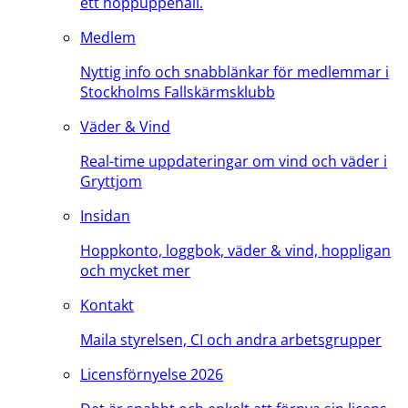
ett hoppuppehåll.
Medlem
Nyttig info och snabblänkar för medlemmar i
Stockholms Fallskärmsklubb
Väder & Vind
Real-time uppdateringar om vind och väder i
Gryttjom
Insidan
Hoppkonto, loggbok, väder & vind, hoppligan
och mycket mer
Kontakt
Maila styrelsen, CI och andra arbetsgrupper
Licensförnyelse 2026