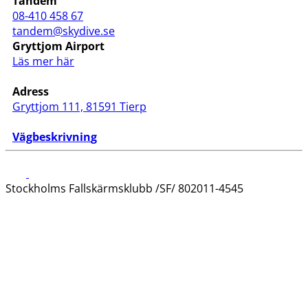
Tandem
08-410 458 67
tandem@skydive.se
Gryttjom Airport
Läs mer här
Adress
Gryttjom 111, 81591 Tierp
Vägbeskrivnin
g
Stockholms Fallskärmsklubb /SF/ 802011-4545