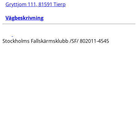
Gryttjom 111, 81591 Tierp
Vägbeskrivnin
g
Stockholms Fallskärmsklubb /SF/ 802011-4545