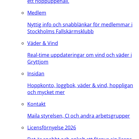
ett hoppuppehåll.
Medlem
Nyttig info och snabblänkar för medlemmar i
Stockholms Fallskärmsklubb
Väder & Vind
Real-time uppdateringar om vind och väder i
Gryttjom
Insidan
Hoppkonto, loggbok, väder & vind, hoppligan
och mycket mer
Kontakt
Maila styrelsen, CI och andra arbetsgrupper
Licensförnyelse 2026