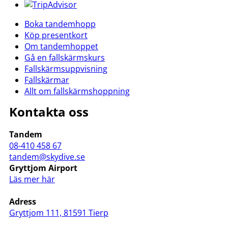
Boka tandemhopp
Köp presentkort
Om tandemhoppet
Gå en fallskärmskurs
Fallskärmsuppvisning
Fallskärmar
Allt om fallskärmshoppning
Kontakta oss
Tandem
08-410 458 67
tandem@skydive.se
Gryttjom Airport
Läs mer här
Adress
Gryttjom 111, 81591 Tierp