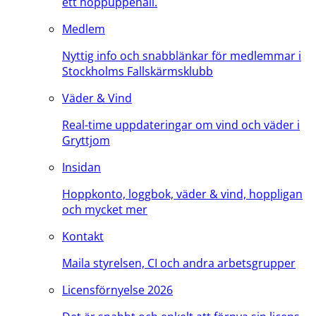
ett hoppuppehåll.
Medlem
Nyttig info och snabblänkar för medlemmar i
Stockholms Fallskärmsklubb
Väder & Vind
Real-time uppdateringar om vind och väder i
Gryttjom
Insidan
Hoppkonto, loggbok, väder & vind, hoppligan
och mycket mer
Kontakt
Maila styrelsen, CI och andra arbetsgrupper
Licensförnyelse 2026