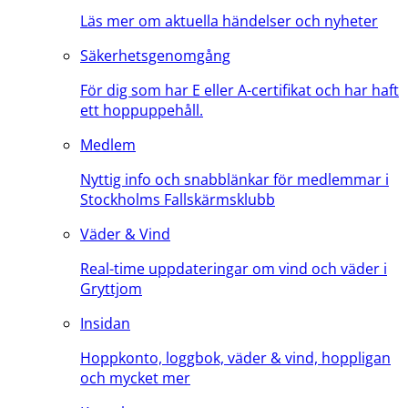
Läs mer om aktuella händelser och nyheter
Säkerhetsgenomgång
För dig som har E eller A-certifikat och har haft
ett hoppuppehåll.
Medlem
Nyttig info och snabblänkar för medlemmar i
Stockholms Fallskärmsklubb
Väder & Vind
Real-time uppdateringar om vind och väder i
Gryttjom
Insidan
Hoppkonto, loggbok, väder & vind, hoppligan
och mycket mer