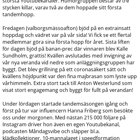
största Youtubekanaler. Humorgruppen består av tre
stycken killar, varav två av dem hoppade sitt första
tandemhopp.
Fredagen (valborgsmässoafton) bjöd på en extrainsatt
hoppdag och vädret var på vår sida! Vi fick se ett flertal
medlemmar göra sina första hopp för året. Sista liften
för dagen bjöd på banan-prec där vinnaren blev Kalle
Sundholm, grattis! Kvällen avslutades med invigning av
vår nya veranda vid nedre som anläggningsgruppen har
byggt. Det blev grillning på ett coronasäkert sätt och
kvällens höjdpunkt var den fina majbrasan som lyste upp
vårhimmeln. Extra stort tack till Anton Westerlund som
visat stort engagemang och byggt för fullt på verandan!
Under lördagen startade tandemsäsongen igång och
först på tur var influencern Hanna Friberg som besökte
oss under morgonen. Med nästan 215 000 följare på
Instagram driver hon även en egen Youtubekanal,
podcasten Måndagsvibe och släpper bl.a.
klädkollektioner. 10-mannalaget i speedformation