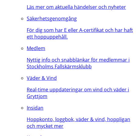
Läs mer om aktuella händelser och nyheter
Säkerhetsgenomgång
För dig som har E eller A-certifikat och har haft
ett hoppuppehåll.
Medlem
Nyttig info och snabblänkar för medlemmar i
Stockholms Fallskärmsklubb
Väder & Vind
Real-time uppdateringar om vind och väder i
Gryttjom
Insidan
Hoppkonto, loggbok, väder & vind, hoppligan
och mycket mer