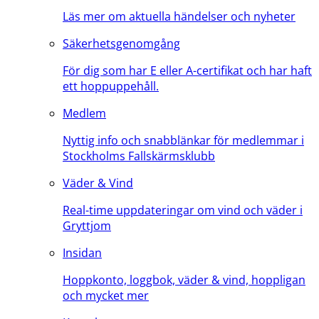
Läs mer om aktuella händelser och nyheter
Säkerhetsgenomgång
För dig som har E eller A-certifikat och har haft
ett hoppuppehåll.
Medlem
Nyttig info och snabblänkar för medlemmar i
Stockholms Fallskärmsklubb
Väder & Vind
Real-time uppdateringar om vind och väder i
Gryttjom
Insidan
Hoppkonto, loggbok, väder & vind, hoppligan
och mycket mer