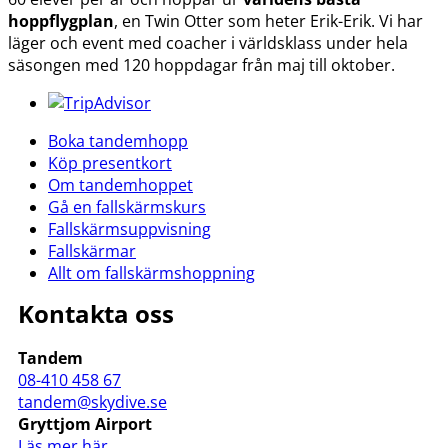
hoppflygplan
, en Twin Otter som heter Erik-Erik. Vi har
läger och event med coacher i världsklass under hela
säsongen med 120 hoppdagar från maj till oktober.
Boka tandemhopp
Köp presentkort
Om tandemhoppet
Gå en fallskärmskurs
Fallskärmsuppvisning
Fallskärmar
Allt om fallskärmshoppning
Kontakta oss
Tandem
08-410 458 67
tandem@skydive.se
Gryttjom Airport
Läs mer här