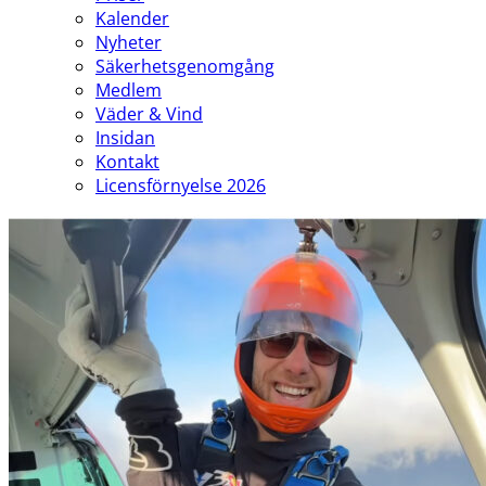
Kalender
Nyheter
Säkerhetsgenomgång
Medlem
Väder & Vind
Insidan
Kontakt
Licensförnyelse 2026