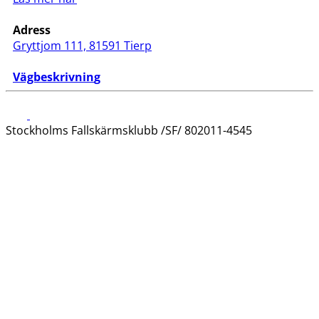
Adress
Gryttjom 111, 81591 Tierp
Vägbeskrivnin
g
Stockholms Fallskärmsklubb /SF/ 802011-4545