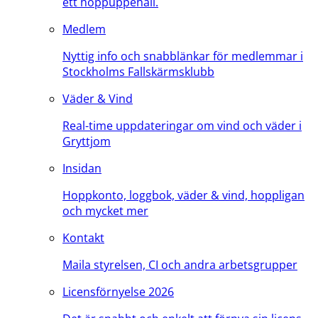
ett hoppuppehåll.
Medlem
Nyttig info och snabblänkar för medlemmar i
Stockholms Fallskärmsklubb
Väder & Vind
Real-time uppdateringar om vind och väder i
Gryttjom
Insidan
Hoppkonto, loggbok, väder & vind, hoppligan
och mycket mer
Kontakt
Maila styrelsen, CI och andra arbetsgrupper
Licensförnyelse 2026