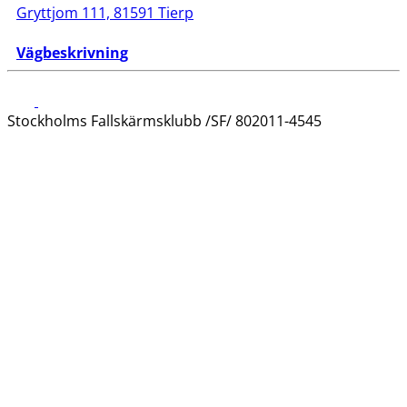
Gryttjom 111, 81591 Tierp
Vägbeskrivnin
g
Stockholms Fallskärmsklubb /SF/ 802011-4545